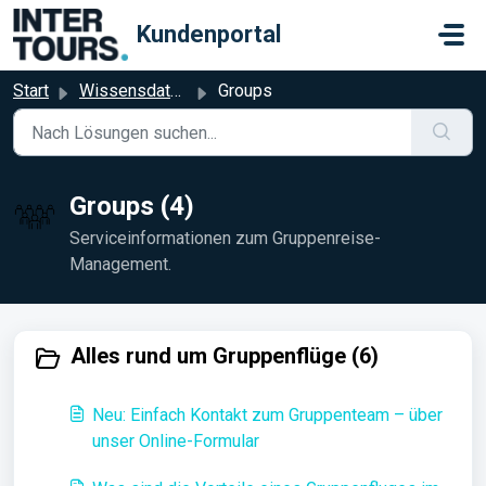
Zum hauptsächlichen Inhalt gehen
Kundenportal
Start
Wissensdatenbank
Groups
Groups (4)
Serviceinformationen zum Gruppenreise-
Management.
Alles rund um Gruppenflüge (6)
Neu: Einfach Kontakt zum Gruppenteam – über
unser Online-Formular