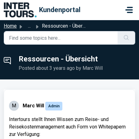
Skip to main content
Kundenportal
Home
...
Ressourcen - Übersicht
Ressourcen - Übersicht
Posted
about 3 years ago
by Marc Will
M
Marc Will
Admin
Intertours stellt Ihnen Wissen zum Reise- und
Reisekostenmanagement auch Form von Whitepapern
zur Verfügung: