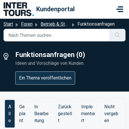
Zum hauptsächlichen Inhalt gehen
Kundenportal
Start
Foren
Betrieb & Status
Funktionsanfragen
Funktionsanfragen (0)
Ideen und Vorschläge von Kunden.
Ein Thema veröffentlichen
A
Ge
In
Zurück
Imple
Nicht
ll
pla
Bearbe
gestell
mentie
vergeb
e
nt
itung
t
rt
en